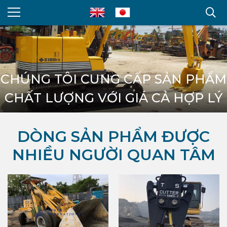
CHÚNG TÔI CUNG CẤP SẢN PHẨM
CHẤT LƯỢNG VỚI GIÁ CẢ HỢP LÝ
DÒNG SẢN PHẨM ĐƯỢC
NHIỀU NGƯỜI QUAN TÂM