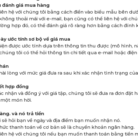
ầu đánh giá mua hàng
liên hệ với chúng tôi bằng cách điền vào biểu mẫu bên dướ
hông thoải mái với e-mail, bạn cũng có thể liên hệ với chún
ờng hợp đó, có thể đánh giá rõ ràng hơn bằng cách đính 
bày ước tính sơ bộ về giá mua
hiện được ước tính dựa trên thông tin thu được (mô hình, nă
chúng tôi có thể hỏi thông tin chi tiết qua e-mail hoặc điện 
phán
ài lòng với mức giá đưa ra sau khi xác nhận tình trạng của
kết hợp đồng
ác nhận và đồng ý với giá tập, chúng tôi sẽ đưa ra đơn đặt 
à một món hời.
àng. và nó trả tiền
 sẽ hỏi bạn về ngày và địa điểm bạn muốn nhận nó.
hức thanh toán về cơ bản sẽ là chuyển khoản ngân hàng.
liên hệ với chúng tôi nếu bạn muốn thanh toán bằng tiền m