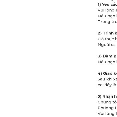
1) Yêu c
Vui lòng 
Nếu bạn k
Trong trư
2) Trình 
Giá thực 
Ngoài ra, 
3) Đàm 
Nếu bạn h
4) Giao 
Sau khi x
coi đây l
5) Nhận h
Chúng tôi
Phương t
Vui lòng 