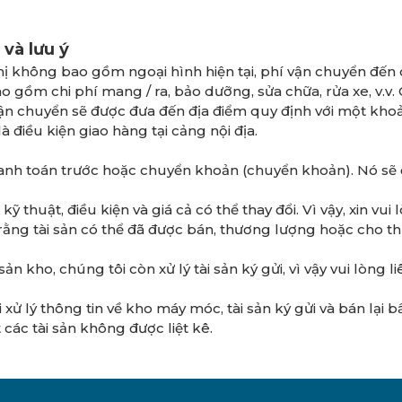
 và lưu ý
thị không bao gồm ngoại hình hiện tại, phí vận chuyển đến 
 gồm chi phí mang / ra, bảo dưỡng, sửa chữa, rửa xe, v.v. C
ận chuyển sẽ được đưa đến địa điểm quy định với một kho
là điều kiện giao hàng tại cảng nội địa.
anh toán trước hoặc chuyển khoản (chuyển khoản). Nó sẽ 
ỹ thuật, điều kiện và giá cả có thể thay đổi. Vì vậy, xin vui 
 rằng tài sản có thể đã được bán, thương lượng hoặc cho t
sản kho, chúng tôi còn xử lý tài sản ký gửi, vì vậy vui lòng 
 xử lý thông tin về kho máy móc, tài sản ký gửi và bán lại bấ
t các tài sản không được liệt kê.