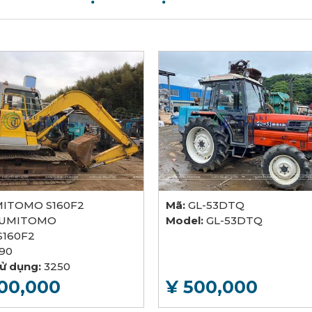
ITOMO S160F2
Mã:
GL-53DTQ
SUMITOMO
Model:
GL-53DTQ
S160F2
990
sử dụng:
3250
900,000
¥ 500,000