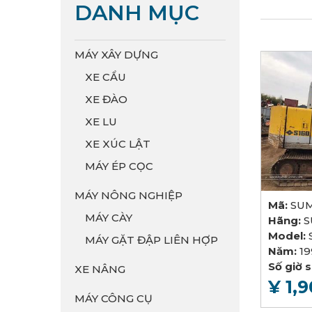
DANH MỤC
MÁY XÂY DỰNG
XE CẨU
XE ĐÀO
XE LU
XE XÚC LẬT
MÁY ÉP CỌC
MÁY NÔNG NGHIỆP
Mã:
SUM
MÁY CÀY
Hãng:
Model:
MÁY GẶT ĐẬP LIÊN HỢP
Năm:
1
Số giờ 
XE NÂNG
¥ 1,
MÁY CÔNG CỤ