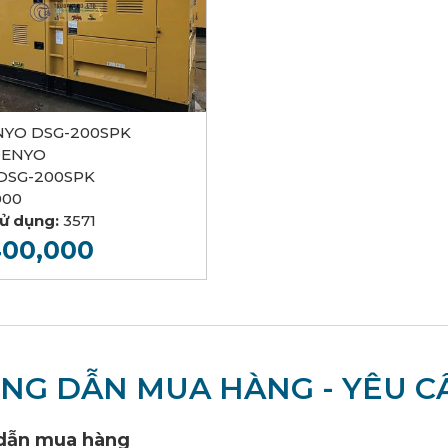
YO DSG-200SPK
ENYO
DSG-200SPK
000
sử dụng:
3571
400,000
NG DẪN MUA HÀNG - YÊU CẦ
dẫn mua hàng