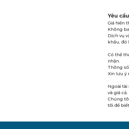
Yêu cầu
Giá hiển 
Không bao
Dịch vụ v
khẩu, đó 
Có thể th
nhận.
Thông số k
Xin lưu ý
Ngoài tài 
và giá cả.
Chúng tôi
tôi để biế