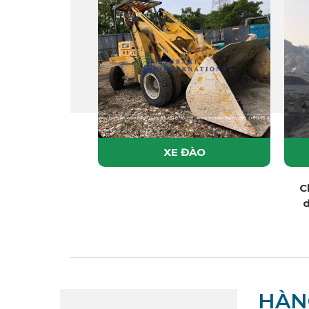
XE ĐÀO
C
d
HÀN