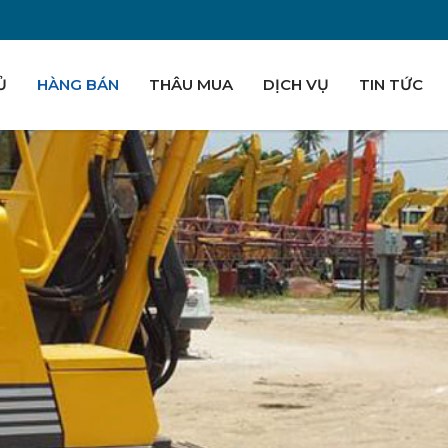
Ủ
HÀNG BÁN
THÂU MUA
DỊCH VỤ
TIN TỨC