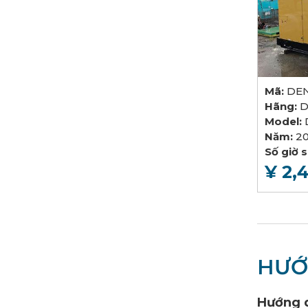
Mã:
DEN
Hãng:
D
Model:
Năm:
2
Số giờ 
¥ 2,
HƯỚ
Hướng 