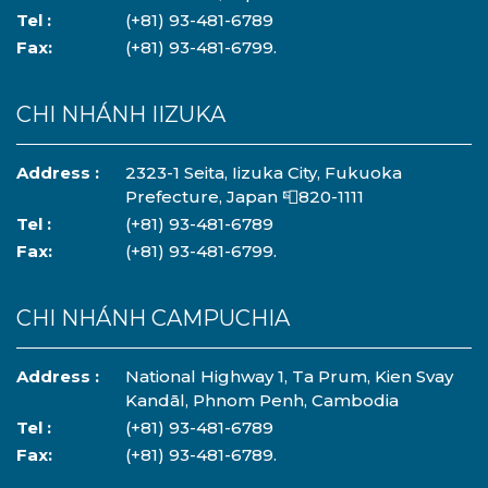
Tel :
(+81) 93-481-6789
Fax:
(+81) 93-481-6799.
CHI NHÁNH IIZUKA
Address :
2323-1 Seita, Iizuka City, Fukuoka
Prefecture, Japan 📮820-1111
Tel :
(+81) 93-481-6789
Fax:
(+81) 93-481-6799.
CHI NHÁNH CAMPUCHIA
Address :
National Highway 1, Ta Prum, Kien Svay
Kandāl, Phnom Penh, Cambodia
Tel :
(+81) 93-481-6789
Fax:
(+81) 93-481-6789.