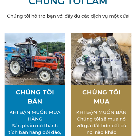
CHÚNG TÔI LÀM
Chúng tôi hỗ trợ bạn với đầy đủ các dịch vụ một cửa!
CHÚNG TÔI
CHÚNG TÔI
BÁN
MUA
KHI BẠN MUỐN MUA
KHI BẠN MUỐN BÁN
HÀNG
Chúng tôi sẽ mua nó
Sản phẩm có thành
với giá đắt hơn bất cứ
tích bán hàng dồi dào,
nơi nào khác