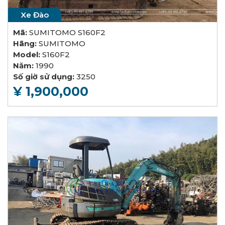
Xe Đào
Mã:
SUMITOMO S160F2
Hãng:
SUMITOMO
Model:
S160F2
Năm:
1990
Số giờ sử dụng:
3250
¥ 1,900,000