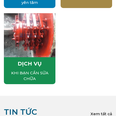
yên tâm
DỊCH VỤ
KHI BẠN CẦN SỬA
CHỮA
TIN TỨC
Xem tất cả