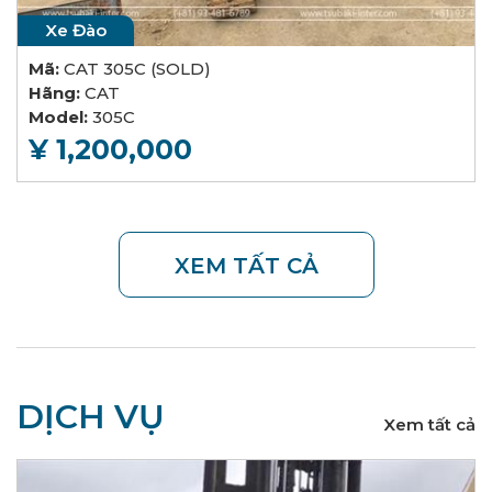
Xe Đào
Mã:
CAT 305C (SOLD)
Hãng:
CAT
Model:
305C
¥ 1,200,000
XEM TẤT CẢ
DỊCH VỤ
Xem tất cả